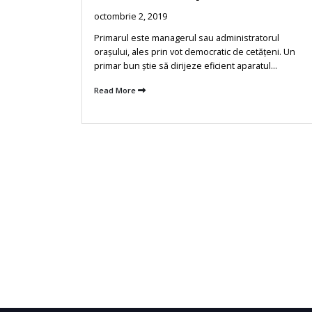
e
octombrie 2, 2019
Primarul este managerul sau administratorul
orașului, ales prin vot democratic de cetățeni. Un
primar bun știe să dirijeze eficient aparatul...
Read More
are au rolul
nainte de a