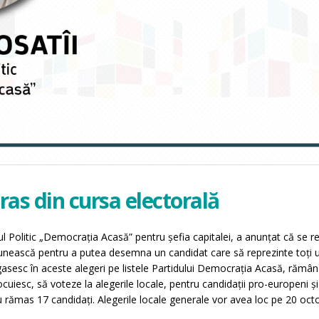
tras din cursa electorală
ul Politic „Democrația Acasă” pentru șefia capitalei, a anunțat că se r
e unească pentru a putea desemna un candidat care să reprezinte toți un
asesc în aceste alegeri pe listele Partidului Democrația Acasă, rămân î
uiesc, să voteze la alegerile locale, pentru candidații pro-europeni și
 au rămas 17 candidați. Alegerile locale generale vor avea loc pe 20 oct