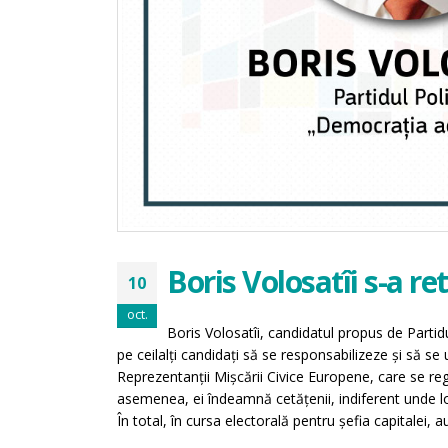
Boris Volosatîi s-a re
10
oct.
Boris Volosatîi, candidatul propus de Partid
pe ceilalți candidați să se responsabilizeze și să s
Reprezentanții Mișcării Civice Europene, care se reg
asemenea, ei îndeamnă cetățenii, indiferent unde loc
În total, în cursa electorală pentru șefia capitalei,