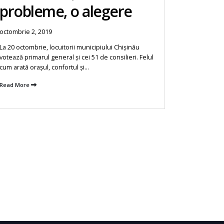
probleme, o alegere
prob
octombrie 2, 2019
octombrie 1
La 20 octombrie, locuitorii municipiului Chișinău
Locuitorii 
votează primarul general și cei 51 de consilieri. Felul
aceleași pro
cum arată orașul, confortul și...
mandat după
Read More
Read More