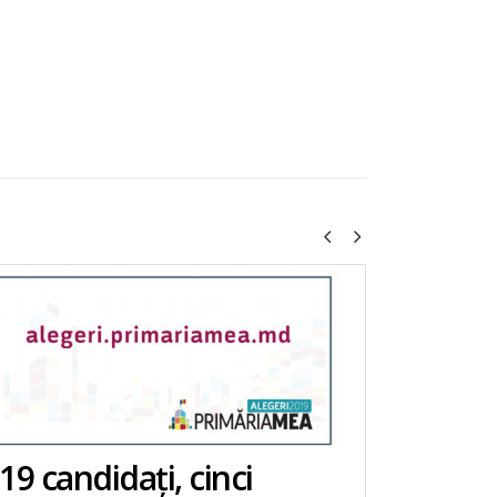
19 candidați, cinci
Mand