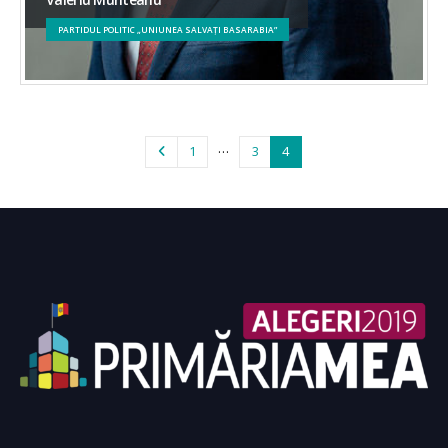
PARTIDUL POLITIC „UNIUNEA SALVAȚI BASARABIA”
…
1
3
4