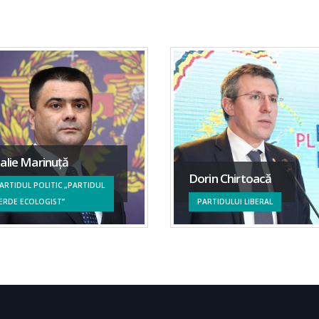
talie Marinuţă
Dorin Chirtoacă
ARTIDUL POLITIC „PARTIDUL
ERDE ECOLOGIST”
PARTIDULUI LIBERAL