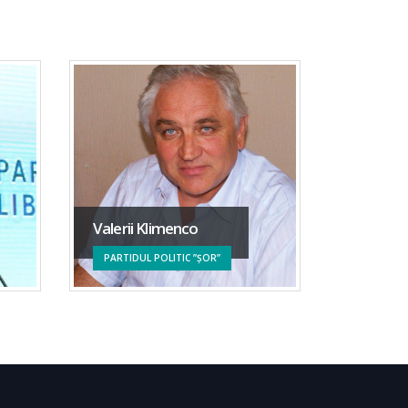
Vladimir
Valerii Klimenco
PARTIDU
PARTIDUL POLITIC ”ȘOR”
MOLDOV