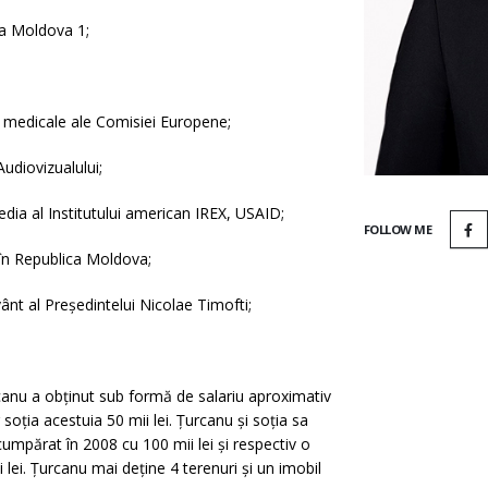
la Moldova 1;
 medicale ale Comisiei Europene;
udiovizualului;
dia al Institutului american IREX, USAID;
FOLLOW ME
 în Republica Moldova;
ânt al Președintelui Nicolae Timofti;
canu a obținut sub formă de salariu aproximativ
soția acestuia 50 mii lei. Țurcanu și soția sa
mpărat în 2008 cu 100 mii lei și respectiv o
ei. Țurcanu mai deține 4 terenuri și un imobil