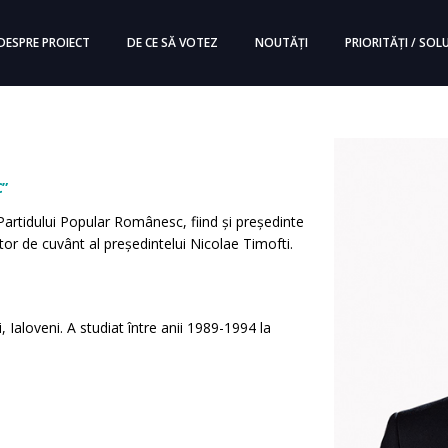
DESPRE PROIECT
DE CE SĂ VOTEZ
NOUTĂȚI
PRIORITĂȚI / SOLU
”
Partidului Popular Românesc, fiind și președinte
ător de cuvânt al președintelui Nicolae Timofti.
Ialoveni. A studiat între anii 1989-1994 la