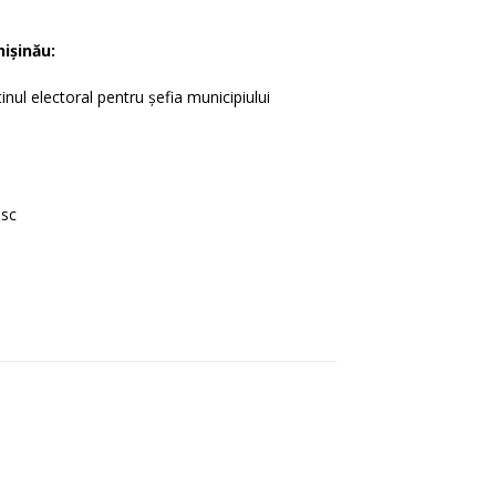
hișinău:
ul electoral pentru șefia municipiului
esc