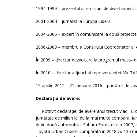
1994-1999 – prezentator emisiuni de divertisment 
2001-2004 – jurnalist la Europa Liberă;
2004-2006 – expert în comunicare la două proiecte
2006-2008 – membru a Consiliului Coordonator al A
În 2009 – director dezvoltare la programul mass-me
În 2010 – director adjunct al reprezentantei Mir TV
19 aprilie 2012 – 21 ianuarie 2016 – purtător de cuv
Declarația de avere:
Potrivit declarației de avere anul trecut Vlad Țur
jumătate de milion lei de la mai multe companii, iar 
dețin două automobile, Subaru Forester din 2007, cu
Toyota Urban Cruiser cumpărată în 2018 cu 130 mii l